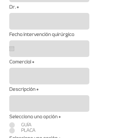
Dr.
Fecha intervención quirúrgica
Comercial
Descripción
Selecciona una opción
*
GUÍA
PLACA